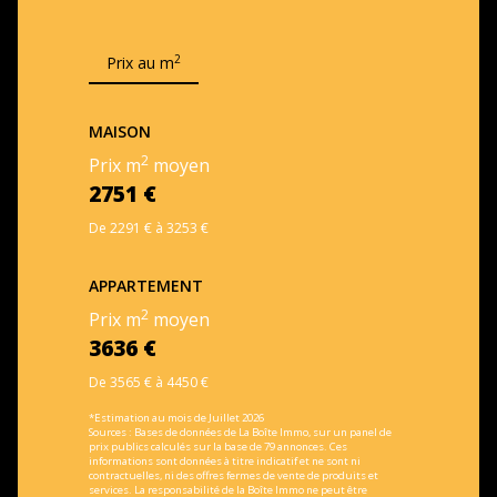
2
Prix au m
MAISON
2
Prix m
moyen
2751 €
De 2291 € à 3253 €
APPARTEMENT
2
Prix m
moyen
3636 €
De 3565 € à 4450 €
*Estimation au mois de Juillet 2026
Sources : Bases de données de La Boîte Immo, sur un panel de
prix publics calculés sur la base de 79 annonces. Ces
informations sont données à titre indicatif et ne sont ni
contractuelles, ni des offres fermes de vente de produits et
services. La responsabilité de la Boîte Immo ne peut être