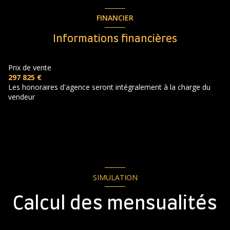
entrée
m²
2 niveau(x)
chambre
m²
FINANCIER
salle d'eau
m²
chambre
m²
terrasse
Informations financières
WC
m²
salle d'eau
m²
terrasse
m²
accès handicapé
WC
m²
Prix de vente
297 825 €
Les honoraires d'agence seront intégralement à la charge du
vendeur
SIMULATION
Calcul des mensualités