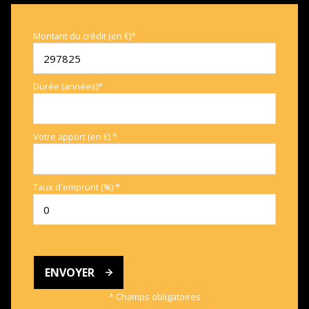
Montant du crédit (en €)*
Durée (années)*
Votre apport (en €) *
Taux d'emprunt (%) *
ENVOYER
* Champs obligatoires