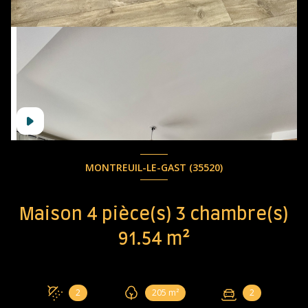
MONTREUIL-LE-GAST (35520)
Maison 4 pièce(s) 3 chambre(s)
91.54 m²
2
205 m²
2