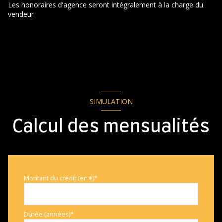
cellier
9.75 m²
Les honoraires d'agence seront intégralement à la charge du
vendeur
salon/sejour
27.86 m²
SIMULATION
Calcul des mensualités
Montant du crédit (en €)*
Durée (années)*