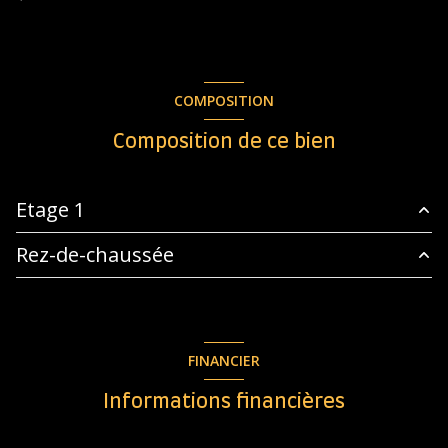
COMPOSITION
Composition de ce bien
Etage 1
Rez-de-chaussée
chambre
9.51 m²
chambre
10.91 m²
chambre
11.02 m²
WC
1.5 m²
cuisine
9.22 m²
FINANCIER
dressing
3 m²
entrée
6.33 m²
Informations financières
chambre
15.72 m²
WC
0.92 m²
salle d'eau
4.27 m²