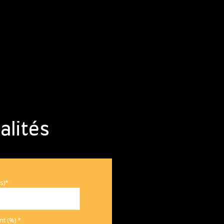
11.90 m²
14 m²
12 m²
7 m²
m²
alités
s)*
t (%) *