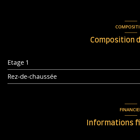
COMPOSIT
Composition d
Etage 1
Rez-de-chaussée
chambre
salle de bain
WC
WC
salle d'eau
FINANCIE
chambre
salon/sejour
Informations f
chambre
entrée
dégagement