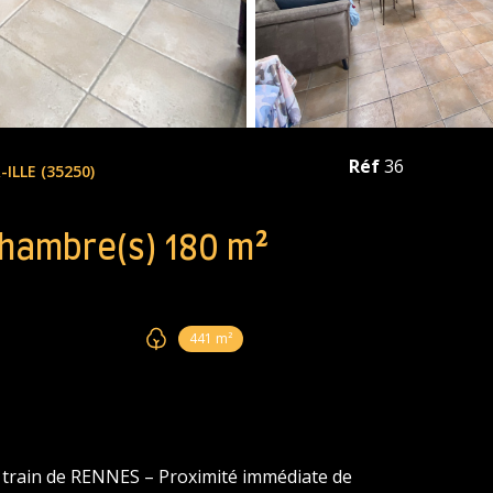
Réf
36
ILLE (35250)
Maison 5 pièce(s) 4 chambre(s) 180 m²
441 m²
train de RENNES – Proximité immédiate de