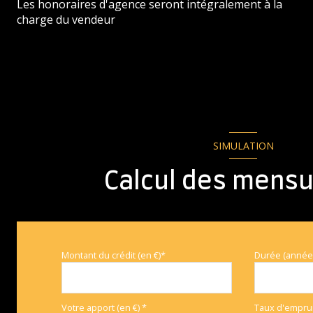
Les honoraires d'agence seront intégralement à la
buanderie
charge du vendeur
chambre
cuisine
cellier
Couloir
SIMULATION
Calcul des mensu
Montant du crédit (en €)*
Durée (année
Votre apport (en €) *
Taux d'emprun