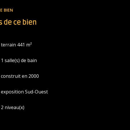
E BIEN
ommation énergie finale : 79 kWh/m²/an
 de ce bien
n usage standard : entre 1650 € et 2280 € par
21, 2022, 2023 (abonnements compris)
osé sont disponibles sur le site Géorisques :
terrain 441 m²
te !
bilière indépendante Immatriculée au RCS de
1 salle(s) de bain
5210.
l n'est reçu aucun fonds, en dehors des
construit en 2000
exposition Sud-Ouest
2 niveau(x)