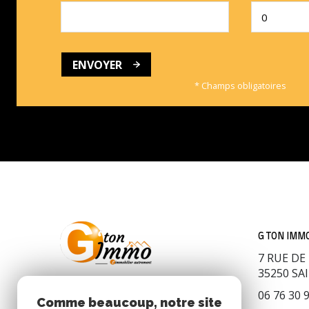
ENVOYER
* Champs obligatoires
G TON IMM
7 RUE DE 
35250
SA
06 76 30 
Comme beaucoup, notre site